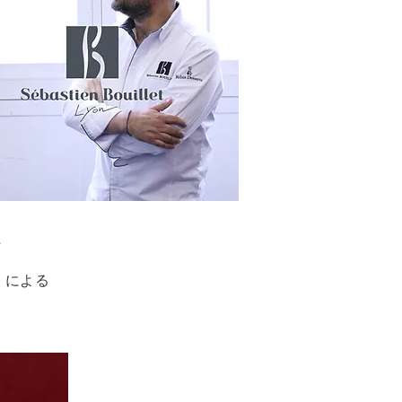
た
』に
よ
る