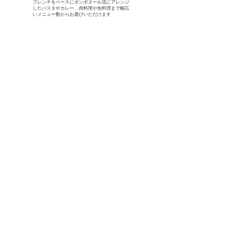
フレンチをベースにボンボヌール流にアレンジ
したパスタやカレー、肉料理や魚料理まで幅広
いメニュー数からお選びいただけます
Afternoon Tea​
アフタヌーンティー
ケーキ、プティフール、サンドウィッチなど、